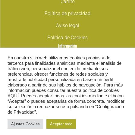
Carrito
Política de privacidad
Aviso legal
Política de Cookies
Información
En nuestro sitio web utilizamos cookies propias y de
965426172 | 966243128
terceros para finalidades analíticas mediante el análisis del
tráfico web, personalizar el contenido mediante sus
elcheacoge@elcheacoge.org
preferencias, ofrecer funciones de redes sociales y
mostrarle publicidad personalizada en base a un perfil
elaborado a partir de sus hábitos de navegación. Para más
Carrer Dr. Sapena, 53,
información puedes consultar nuestra política de cookies
AQUÍ
. Puedes aceptar todas las cookies mediante el botón
03204 Elx, Alicante
“Aceptar” o puedes aceptarlas de forma concreta, modificar
su selección o rechazar su uso pulsando en “Configuración
Carrer Arturo Salvetti Pardo, 9
de Privacidad”.
03206 Elx, Alacant
Ajustes Cookies
Aceptar todo