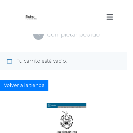
Carrito
1
Entrega & pago
2
Completar pedido
3
Tu carrito está vacío.
Volver a la tienda