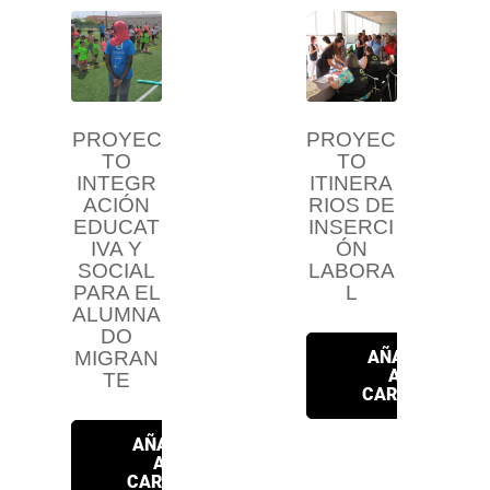
PROYEC
PROYEC
TO
TO
INTEGR
ITINERA
ACIÓN
RIOS DE
EDUCAT
INSERCI
IVA Y
ÓN
SOCIAL
LABORA
PARA EL
L
ALUMNA
DO
AÑADIR
MIGRAN
AL
TE
CARRITO
AÑADIR
AL
CARRITO