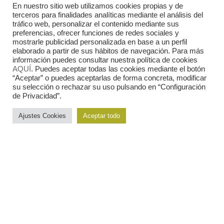
En nuestro sitio web utilizamos cookies propias y de
terceros para finalidades analíticas mediante el análisis del
tráfico web, personalizar el contenido mediante sus
preferencias, ofrecer funciones de redes sociales y
mostrarle publicidad personalizada en base a un perfil
Cuando migrar transforma la familia
elaborado a partir de sus hábitos de navegación. Para más
información puedes consultar nuestra política de cookies
AQUÍ
. Puedes aceptar todas las cookies mediante el botón
“Aceptar” o puedes aceptarlas de forma concreta, modificar
Buscar
su selección o rechazar su uso pulsando en “Configuración
de Privacidad”.
Buscar
Ajustes Cookies
Aceptar todo
Últimas noticias
La trata de personas: la esclavitud que sigue entre
nosotros
Actuación de Empleo. Sistema de Acogida de
Protección Internacional y Atención Humanitaria
Retorno Voluntario Asistido