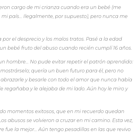
ieron cargo de mi crianza cuando era un bebé (me
 mi país… Ilegalmente, por supuesto), pero nunca me
 por el desprecio y los malos tratos. Pasé a la edad
 un bebé fruto del abuso cuando recién cumplí 16 años.
n hombre… No pude evitar repetir el patrón aprendido:
ostrárselo; quería un buen futuro para él, pero no
 abrazarle y besarle con todo el amor que nunca había
e regañaba y le alejaba de mi lado. Aún hoy le miro y
ido momentos exitosos, que en mi recuerdo quedan
Los abusos se volvieron a cruzar en mi camino. Esta vez,
pre fue la mejor… Aún tengo pesadillas en las que revivo