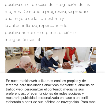
positiva en el proceso de integración de las
mujeres. De manera progresiva, se produce
una mejora de la
autoestima
y
la
autoconfianza
, repercutiendo
positivamente en su participación e
integración social.
En nuestro sitio web utilizamos cookies propias y de
terceros para finalidades analíticas mediante el análisis del
tráfico web, personalizar el contenido mediante sus
preferencias, ofrecer funciones de redes sociales y
mostrarle publicidad personalizada en base a un perfil
A través de diferentes talleres, realizamos nuestra
elaborado a partir de sus hábitos de navegación. Para más